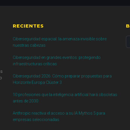
RECIENTES
B
Se
Ciberseguridad espacial: la amenaza invisible sobre
th
nuestras cabezas
si
Ciberseguridad en grandes eventos: protegiendo
...
infraestructuras críticas
as
Ciberseguridad 2026: Cómo preparar propuestas para
go
Horizonte Europa Clúster 3
10 profesiones que la inteligencia artificial hará obsoletas
antes de 2030
Anthropic reactiva el acceso a su IA Mythos 5 para
empresas seleccionadas