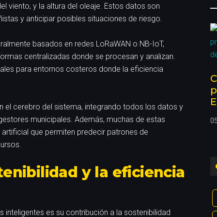
del viento, y la altura del oleaje. Estos datos son
istas y anticipar posibles situaciones de riesgo.
neralmente basados en redes LoRaWAN o NB-IoT,
aformas centralizadas donde se procesan y analizan.
les para entornos costeros donde la eficiencia
C
p
E
n el cerebro del sistema, integrando todos los datos y
os gestores municipales. Además, muchas de estas
0
artificial que permiten predecir patrones de
ursos.
enibilidad y la eficiencia
inteligentes es su contribución a la sostenibilidad