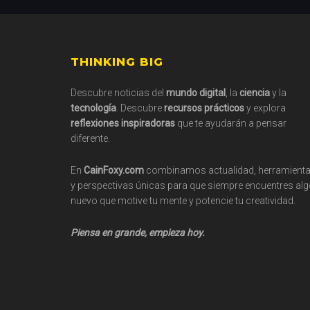
Footer
THINKING BIG
Descubre noticias del
mundo digital
, la
ciencia
y la
tecnología
. Descubre
recursos prácticos
y explora
reflexiones inspiradoras
que te ayudarán a pensar
diferente.
En
CainFoxy.com
combinamos actualidad, herramient
y perspectivas únicas para que siempre encuentres al
nuevo que motive tu mente y potencie tu creatividad.
Piensa en grande, empieza hoy.