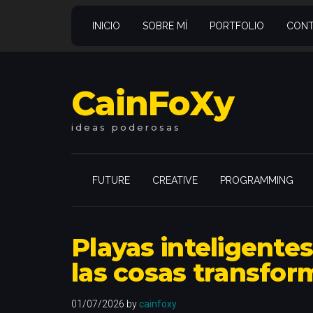
Saltar
Skip
Saltar
Saltar
al
to
a
al
INICIO
SOBRE MÍ
PORTFOLIO
CONT
contenido
secondary
la
pie
principal
menu
barra
de
lateral
página
CainFoXy
principal
ideas
poderosas
FUTURE
CREATIVE
PROGRAMMING
Playas inteligentes
las cosas transfor
01/07/2026
by
cainfoxy