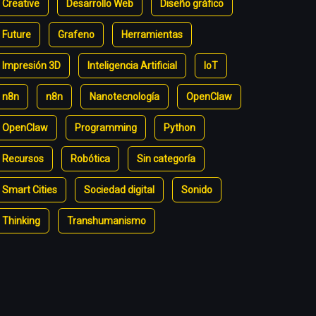
Creative
Desarrollo Web
Diseño gráfico
Future
Grafeno
Herramientas
Impresión 3D
Inteligencia Artificial
IoT
n8n
n8n
Nanotecnología
OpenClaw
OpenClaw
Programming
Python
Recursos
Robótica
Sin categoría
Smart Cities
Sociedad digital
Sonido
Thinking
Transhumanismo