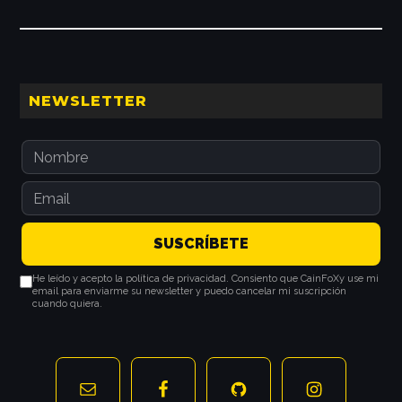
de
El
grafeno
rompe
Barra
NEWSLETTER
una
lateral
ley
principal
centenaria
de
la
física
He leído y acepto la política de privacidad. Consiento que CainFoXy use mi
email para enviarme su newsletter y puedo cancelar mi suscripción
cuando quiera.