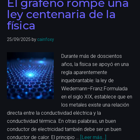
El grafeno rompe una
en
ley centenaria de la
baterías
física
de
grafeno
de
25/09/2025
by
cainfoxy
China
Durante más de doscientos
años, la física se apoyó en una
regla aparentemente
inquebrantable: la ley de
Wiedemann–Franz.Formulada
en el siglo XIX, establece que en
los metales existe una relación
directa entre la conductividad eléctrica y la
conductividad térmica. En otras palabras, un buen
conductor de electricidad también debe ser un buen
acerca
conductor de calor. El principio …
[Leer más...]