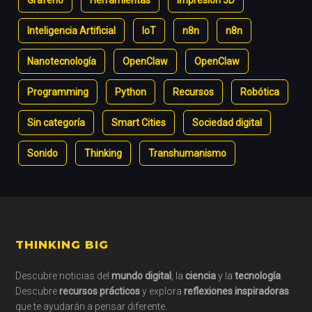
Grafeno
Herramientas
Impresión 3D
Inteligencia Artificial
IoT
n8n
n8n
Nanotecnología
OpenClaw
OpenClaw
Programming
Python
Recursos
Robótica
Sin categoría
Smart Cities
Sociedad digital
Sonido
Thinking
Transhumanismo
Footer
THINKING BIG
Descubre noticias del
mundo digital
, la
ciencia
y la
tecnología
.
Descubre
recursos prácticos
y explora
reflexiones inspiradoras
que te ayudarán a pensar diferente.