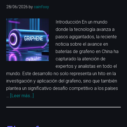
28/06/2026
by
cainfoxy
Introducción En un mundo
donde la tecnología avanza a
pasos agigantados, la reciente
noticia sobre el avance en
baterías de grafeno en China ha
capturado la atención de
expertos y analistas en todo el
mundo. Este desarrollo no solo representa un hito en la
investigación y aplicación del grafeno, sino que también
plantea un significativo desafío competitivo a los países
acerca
…
[Leer más...]
de
Acelerando:
El
avance