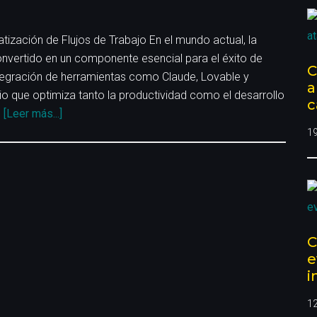
tización de Flujos de Trabajo En el mundo actual, la
nvertido en un componente esencial para el éxito de
C
ntegración de herramientas como Claude, Lovable y
a
rio que optimiza tanto la productividad como el desarrollo
c
acerca
…
[Leer más...]
de
1
Revoluciona
tu
Automatización
con
Claude,
C
Lovable
e
y
i
N8N
1