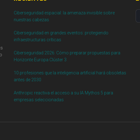
Se
Ciberseguridad espacial: la amenaza invisible sobre
th
nuestras cabezas
si
Ciberseguridad en grandes eventos: protegiendo
...
infraestructuras críticas
as
Ciberseguridad 2026: Cómo preparar propuestas para
go
Horizonte Europa Clúster 3
10 profesiones que la inteligencia artificial hará obsoletas
antes de 2030
Anthropic reactiva el acceso a su IA Mythos 5 para
empresas seleccionadas