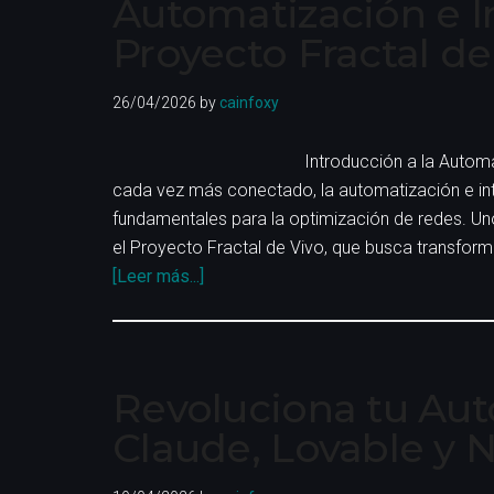
Automatización e Int
Proyecto Fractal de
26/04/2026
by
cainfoxy
Introducción a la Automa
cada vez más conectado, la automatización e intel
fundamentales para la optimización de redes. U
el Proyecto Fractal de Vivo, que busca transform
acerca
[Leer más...]
de
Automatización
e
Inteligencia
Revoluciona tu Au
Artificial:
Claude, Lovable y 
El
Proyecto