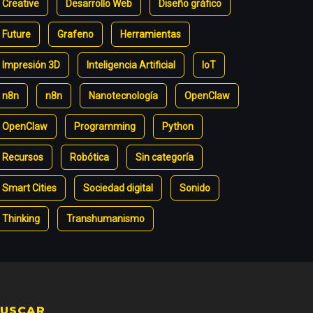
Creative
Desarrollo Web
Diseño gráfico
Future
Grafeno
Herramientas
Impresión 3D
Inteligencia Artificial
IoT
n8n
n8n
Nanotecnología
OpenClaw
OpenClaw
Programming
Python
Recursos
Robótica
Sin categoría
Smart Cities
Sociedad digital
Sonido
Thinking
Transhumanismo
USCAR