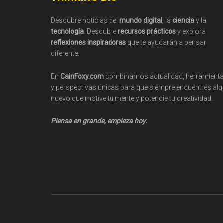
Footer
Descubre noticias del
mundo digital
, la
ciencia
y la
tecnología
. Descubre
recursos prácticos
y explora
reflexiones inspiradoras
que te ayudarán a pensar
diferente.
En
CainFoxy.com
combinamos actualidad, herramient
y perspectivas únicas para que siempre encuentres al
nuevo que motive tu mente y potencie tu creatividad.
Piensa en grande, empieza hoy.