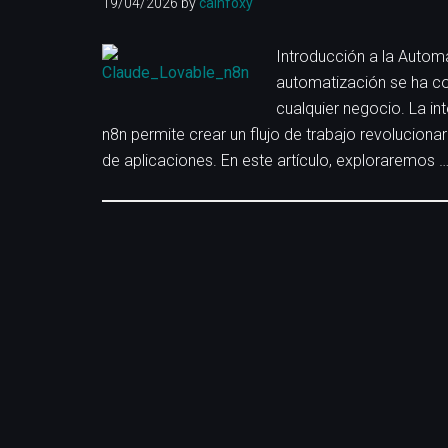
19/04/2026
by
cainfoxy
Fractal
de
Introducción a la Automa
Vivo
automatización se ha co
cualquier negocio. La i
n8n permite crear un flujo de trabajo revoluciona
de aplicaciones. En este artículo, exploraremos 