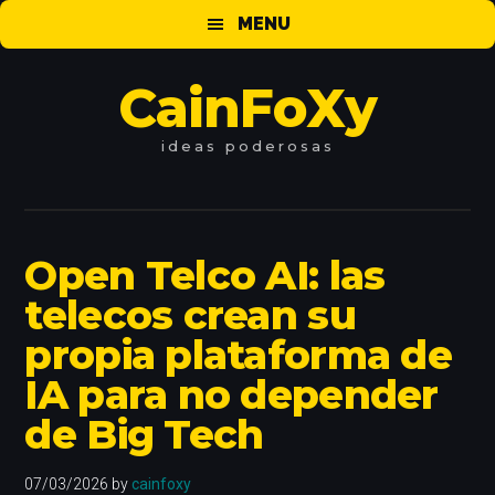
Saltar
Saltar
Saltar
MENU
al
a
al
contenido
la
pie
CainFoXy
principal
barra
de
lateral
página
principal
ideas
poderosas
Open Telco AI: las
telecos crean su
propia plataforma de
IA para no depender
de Big Tech
07/03/2026
by
cainfoxy