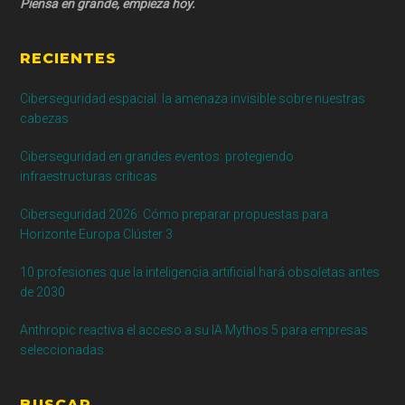
Piensa en grande, empieza hoy.
RECIENTES
Ciberseguridad espacial: la amenaza invisible sobre nuestras
cabezas
Ciberseguridad en grandes eventos: protegiendo
infraestructuras críticas
Ciberseguridad 2026: Cómo preparar propuestas para
Horizonte Europa Clúster 3
10 profesiones que la inteligencia artificial hará obsoletas antes
de 2030
Anthropic reactiva el acceso a su IA Mythos 5 para empresas
seleccionadas
BUSCAR