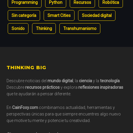
Programming
Python
Recursos
Robótica
Sin categoría
Smart Cities
Sociedad digital
Sonido
Thinking
Transhumanismo
Footer
THINKING BIG
Descubre noticias del
mundo digital
, la
ciencia
y la
tecnología
.
Descubre
recursos prácticos
y explora
reflexiones inspiradoras
que te ayudarán a pensar diferente.
En
CainFoxy.com
combinamos actualidad, herramientas y
perspectivas únicas para que siempre encuentres algo nuevo
que motive tu mente y potencie tu creatividad.