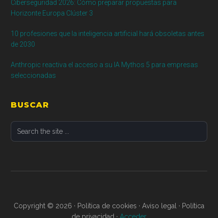
Ciberseguridad 2026: Cómo preparar propuestas para
Horizonte Europa Clúster 3
10 profesiones que la inteligencia artificial hará obsoletas antes
de 2030
Anthropic reactiva el acceso a su IA Mythos 5 para empresas
seleccionadas
BUSCAR
Search
the
site
...
Copyright © 2026 · Política de cookies · Aviso legal · Política
de privacidad ·
Acceder