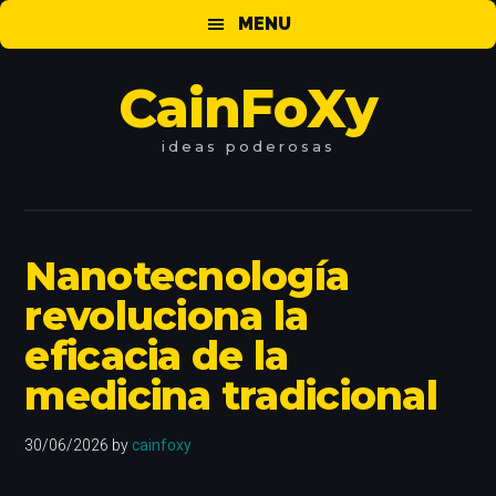
Saltar
Saltar
Saltar
MENU
al
a
al
contenido
la
pie
CainFoXy
principal
barra
de
lateral
página
principal
ideas
poderosas
Nanotecnología
revoluciona la
eficacia de la
medicina tradicional
30/06/2026
by
cainfoxy