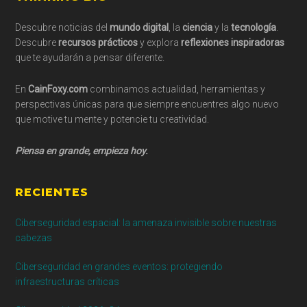
Footer
Descubre noticias del
mundo digital
, la
ciencia
y la
tecnología
.
Descubre
recursos prácticos
y explora
reflexiones inspiradoras
que te ayudarán a pensar diferente.
En
CainFoxy.com
combinamos actualidad, herramientas y
perspectivas únicas para que siempre encuentres algo nuevo
que motive tu mente y potencie tu creatividad.
Piensa en grande, empieza hoy.
RECIENTES
Ciberseguridad espacial: la amenaza invisible sobre nuestras
cabezas
Ciberseguridad en grandes eventos: protegiendo
infraestructuras críticas