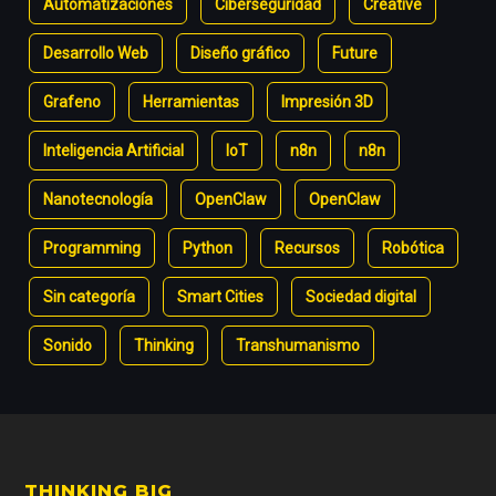
Automatizaciones
Ciberseguridad
Creative
Desarrollo Web
Diseño gráfico
Future
Grafeno
Herramientas
Impresión 3D
Inteligencia Artificial
IoT
n8n
n8n
Nanotecnología
OpenClaw
OpenClaw
Programming
Python
Recursos
Robótica
Sin categoría
Smart Cities
Sociedad digital
Sonido
Thinking
Transhumanismo
THINKING BIG