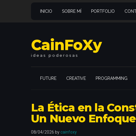
Saltar
Skip
Saltar
Saltar
al
to
a
al
INICIO
SOBRE MÍ
PORTFOLIO
CONT
contenido
secondary
la
pie
principal
menu
barra
de
lateral
página
CainFoXy
principal
ideas
poderosas
FUTURE
CREATIVE
PROGRAMMING
La Ética en la Con
Un Nuevo Enfoque
08/04/2026
by
cainfoxy