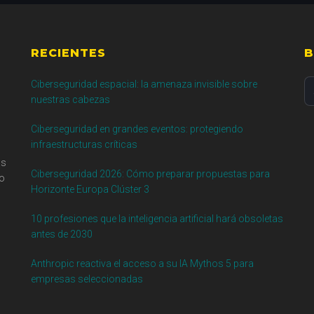
RECIENTES
B
Se
Ciberseguridad espacial: la amenaza invisible sobre
th
nuestras cabezas
si
Ciberseguridad en grandes eventos: protegiendo
...
infraestructuras críticas
as
Ciberseguridad 2026: Cómo preparar propuestas para
go
Horizonte Europa Clúster 3
10 profesiones que la inteligencia artificial hará obsoletas
antes de 2030
Anthropic reactiva el acceso a su IA Mythos 5 para
empresas seleccionadas