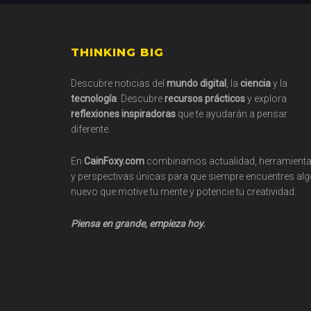
Footer
THINKING BIG
Descubre noticias del
mundo digital
, la
ciencia
y la
tecnología
. Descubre
recursos prácticos
y explora
reflexiones inspiradoras
que te ayudarán a pensar
diferente.
En
CainFoxy.com
combinamos actualidad, herramient
y perspectivas únicas para que siempre encuentres al
nuevo que motive tu mente y potencie tu creatividad.
Piensa en grande, empieza hoy.