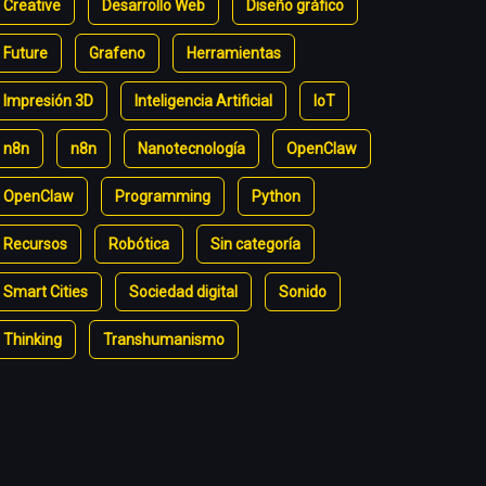
Creative
Desarrollo Web
Diseño gráfico
Future
Grafeno
Herramientas
Impresión 3D
Inteligencia Artificial
IoT
n8n
n8n
Nanotecnología
OpenClaw
OpenClaw
Programming
Python
Recursos
Robótica
Sin categoría
Smart Cities
Sociedad digital
Sonido
Thinking
Transhumanismo