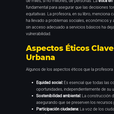
de miles, si no millones, de personas. La
ética en
fundamental para asegurar que las decisiones tom
equitativas. La profesora, en su libro, menciona 
ha llevado a problemas sociales, económicos y a
sin acceso adecuado a servicios básicos ha dej
vulnerabilidad.
Aspectos Éticos Clave 
Urbana
Algunos de los aspectos éticos que la profesora d
Equidad social:
Es esencial que todas las 
oportunidades, independientemente de su 
Sostenibilidad ambiental:
La construcción d
asegurando que se preserven los recursos p
Participación ciudadana:
La voz de los ciud