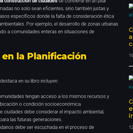
 la construcción de ciudades
se convierte en un pilar
adas no solo sean eficientes, sino también justas y
casos específicos donde la falta de consideración ética
mbientales. Por ejemplo, el desarrollo de zonas urbanas
C
ado a comunidades enteras en situaciones de
a
c
en la Planificación
1
estaca en su libro incluyen:
comunidades tengan acceso a los mismos recursos y
C
ubicación o condición socioeconómica.
e
e ciudades debe considerar el impacto ambiental,
i
ara las futuras generaciones.
adanos debe ser escuchada en el proceso de
1