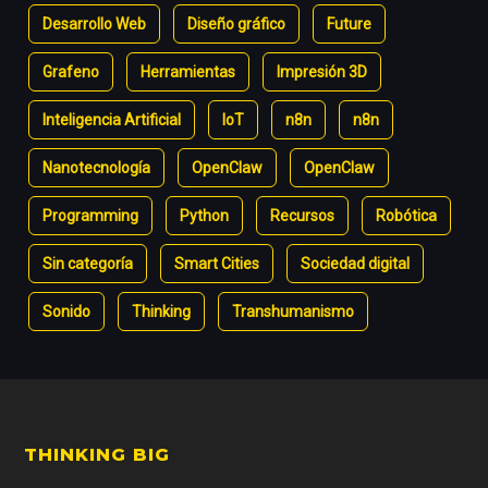
Desarrollo Web
Diseño gráfico
Future
Grafeno
Herramientas
Impresión 3D
Inteligencia Artificial
IoT
n8n
n8n
Nanotecnología
OpenClaw
OpenClaw
Programming
Python
Recursos
Robótica
Sin categoría
Smart Cities
Sociedad digital
Sonido
Thinking
Transhumanismo
Footer
THINKING BIG