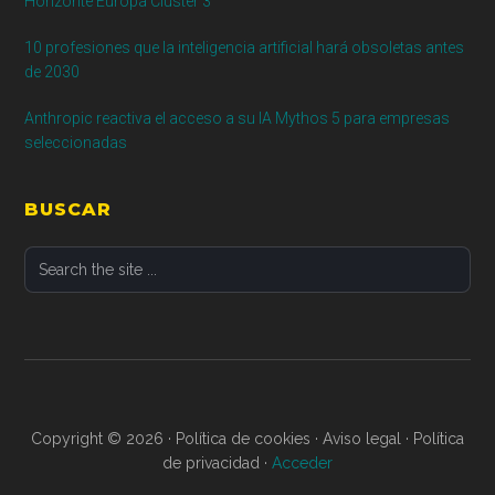
Horizonte Europa Clúster 3
10 profesiones que la inteligencia artificial hará obsoletas antes
de 2030
Anthropic reactiva el acceso a su IA Mythos 5 para empresas
seleccionadas
BUSCAR
Search
the
site
...
Copyright © 2026 · Política de cookies · Aviso legal · Política
de privacidad ·
Acceder