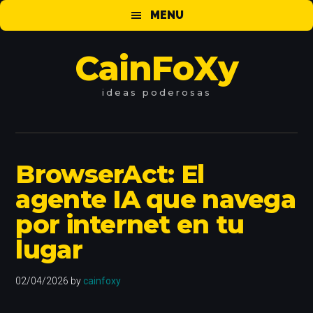
Saltar
Saltar
Saltar
MENU
al
a
al
contenido
la
pie
CainFoXy
principal
barra
de
lateral
página
principal
ideas
poderosas
BrowserAct: El
agente IA que navega
por internet en tu
lugar
02/04/2026
by
cainfoxy