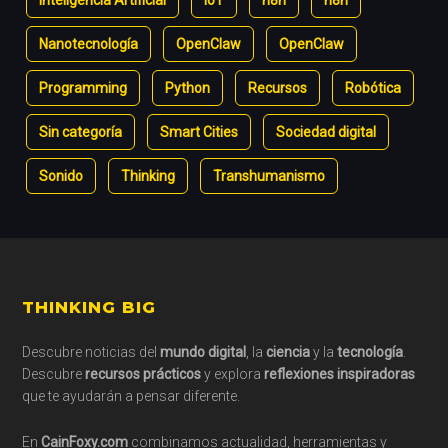
Inteligencia Artificial
IoT
n8n
n8n
Nanotecnología
OpenClaw
OpenClaw
Programming
Python
Recursos
Robótica
Sin categoría
Smart Cities
Sociedad digital
Sonido
Thinking
Transhumanismo
Footer
THINKING BIG
Descubre noticias del
mundo digital
, la
ciencia
y la
tecnología
.
Descubre
recursos prácticos
y explora
reflexiones inspiradoras
que te ayudarán a pensar diferente.
En
CainFoxy.com
combinamos actualidad, herramientas y