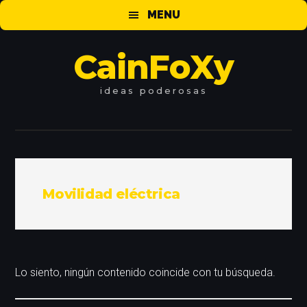
Saltar
Saltar
Saltar
MENU
al
a
al
contenido
la
pie
CainFoXy
principal
barra
de
lateral
página
principal
ideas
poderosas
Movilidad eléctrica
Lo siento, ningún contenido coincide con tu búsqueda.